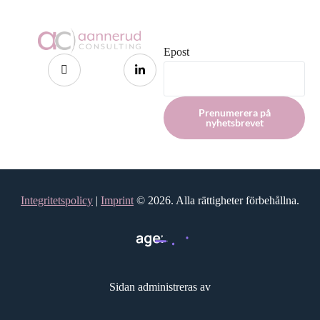
Epost
Prenumerera på
nyhetsbrevet
Integritetspolicy
|
Imprint
© 2026. Alla rättigheter förbehållna.
Hör gärna av dig ❤️
Sidan administreras av