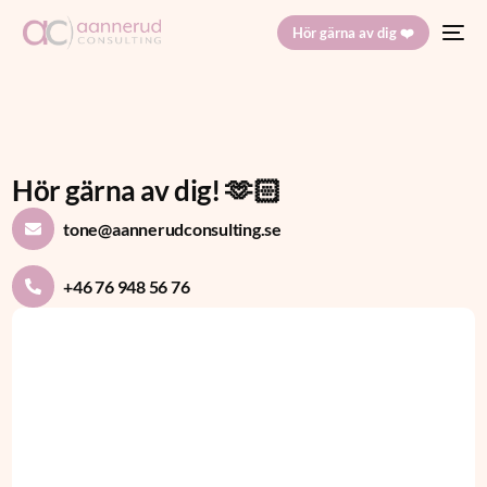
Hör gärna av dig ❤️
Hör gärna av dig! 🫶🏻
tone@aannerudconsulting.se
+46 76 948 56 76