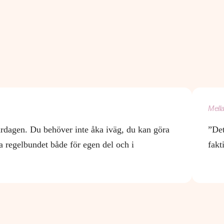
Mella
ardagen. Du behöver inte åka iväg, du kan göra
”Det
ra regelbundet både för egen del och i
fakt