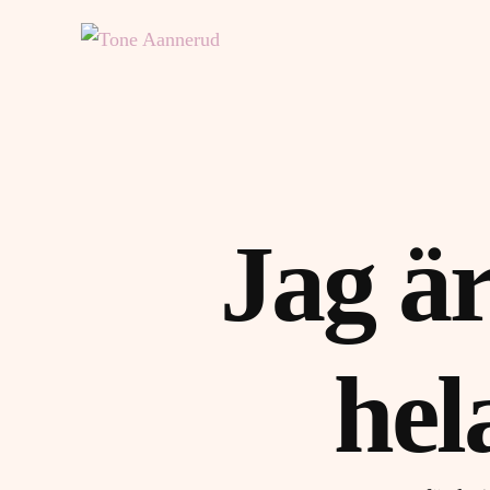
Jag ä
hel