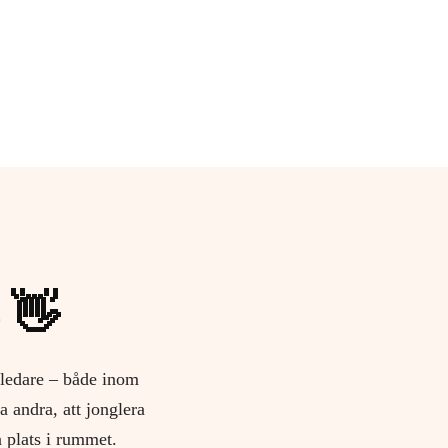
–
vi behövs där
 👋
ledare – både inom
a andra, att jonglera
n plats i rummet.