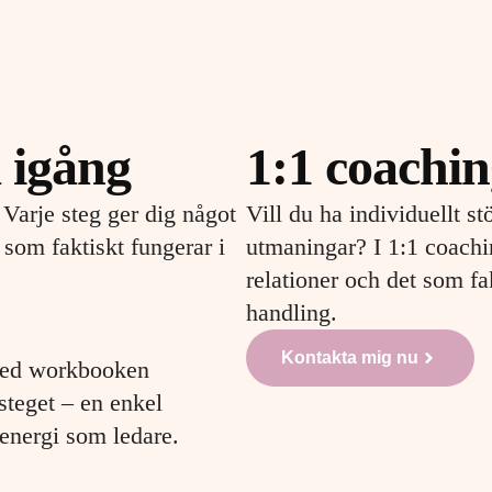
 igång
1:1 coachi
 Varje steg ger dig något
Vill du ha individuellt st
 som faktiskt fungerar i
utmaningar? I 1:1 coachin
relationer och det som fa
handling.
Kontakta mig nu
 Med workbooken
steget – en enkel
energi som ledare.