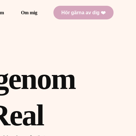
Hör gärna av dig ❤️
am
Om mig
 genom
Real